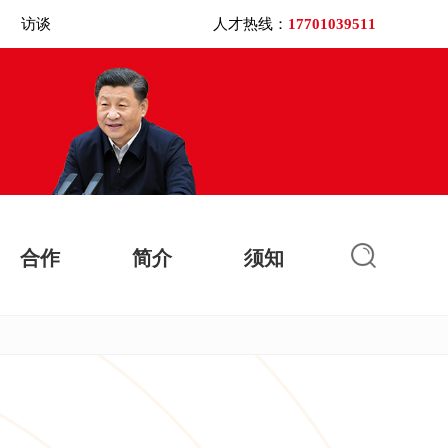
访谈
人才热线：
17701039511
合作
简介
须知