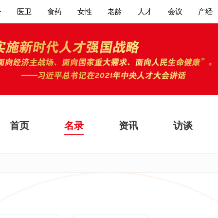
身
医卫
食药
女性
老龄
人才
会议
产经
首页
名录
资讯
访谈
大家都在搜