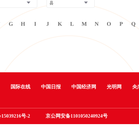
县
F
G
H
I
J
K
L
M
N
O
P
Q
国际在线
中国日报
中国经济网
光明网
央
15039216号-2
京公网安备1101050240924号