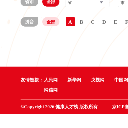
省市
全部
省
市
A
B
C
D
E
拼音
全部
友情链接：
人民网
新华网
央视网
中国网
网信网
©Copyright 2026 健康人才榜 版权所有
京ICP备