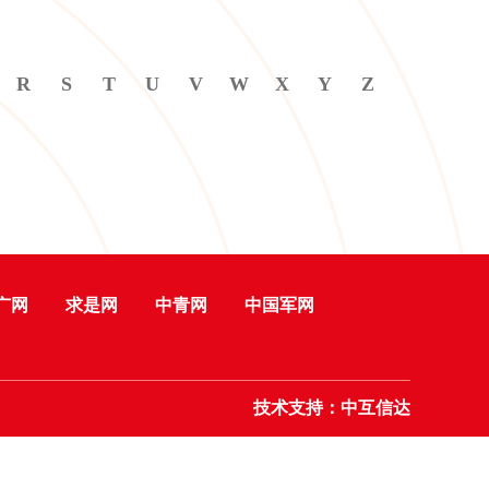
R
S
T
U
V
W
X
Y
Z
广网
求是网
中青网
中国军网
技术支持：中互信达