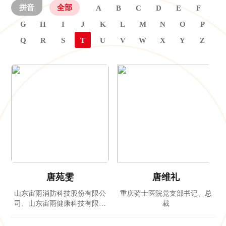
拼音
全部
A
B
C
D
E
F
G
H
I
J
K
L
M
N
O
P
Q
R
S
T
U
V
W
X
Y
Z
唐苑雯
唐维礼
山东宙雨消防科技股份有限公
重庆骑士医院党支部书记、总
司、山东宙雨健康科技有限公
裁
司董事长