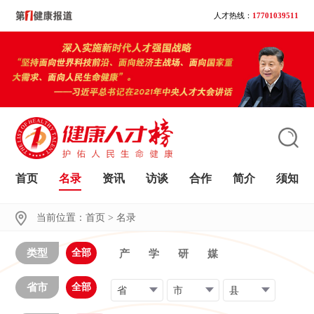
人才热线：
17701039511
首页
名录
资讯
访谈
合作
简介
须知
大家都在搜
当前位置：
首页
>
名录
类型
全部
产
学
研
媒
省市
全部
省
市
县