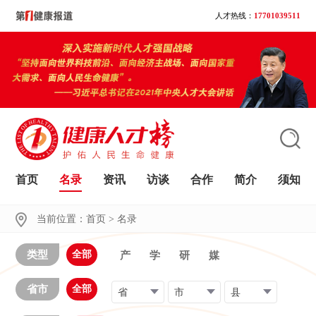
人才热线：
17701039511
首页
名录
资讯
访谈
合作
简介
须知
大家都在搜
当前位置：
首页
>
名录
类型
全部
产
学
研
媒
省市
全部
省
市
县