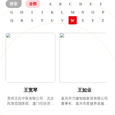
拼音
全部
A
B
C
D
E
F
G
H
I
J
K
L
M
N
O
P
Q
R
S
T
U
V
W
X
Y
Z
王宽琴
王如业
贵州王氏中医有限公司、北京
嘉兴市力健智能家居有限公司
民珠堂国医馆、厦门佗珍济世
董事长、嘉兴市星健养老服务
医学研究院创始人 中医主治医
有限公司负责人
师