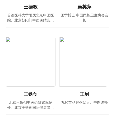
王德敏
吴英萍
首都医科大学附属北京中医医
医学博士 中国民族卫生协会会
院、北京朝阳门中西医结合医
长
院副主任医师 中国民族卫生协
会北京融科医院特聘专家
王铁创
王钊
北京王铁创中医药研究院院
九尺堂品牌创始人、中医讲师
长、北京王铁创国际健康管理
有限公司董事长