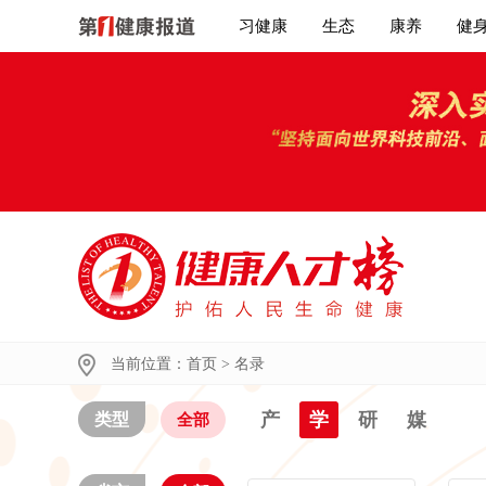
习健康
生态
康养
健
当前位置：
首页
>
名录
产
学
研
媒
类型
全部