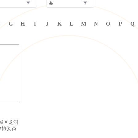
县
F
G
H
I
J
K
L
M
N
O
P
Q
城区龙洞
政协委员