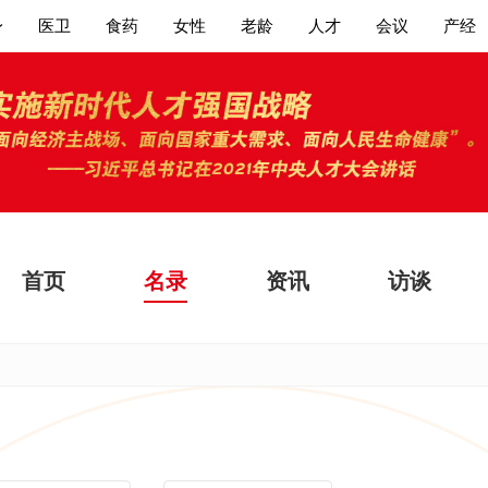
身
医卫
食药
女性
老龄
人才
会议
产经
首页
名录
资讯
访谈
大家都在搜