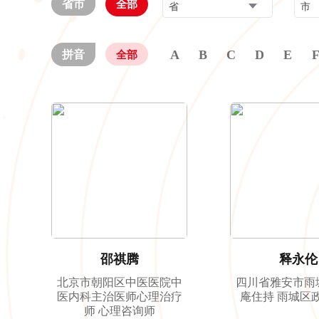
省市
全部
省
市
A
B
C
D
E
拼音
全部
邵祺腾
释永伦
北京市朝阳区中医医院中
四川省雅安市雨
医内科主治医师心理治疗
庵住持 雨城区
师 心理咨询师