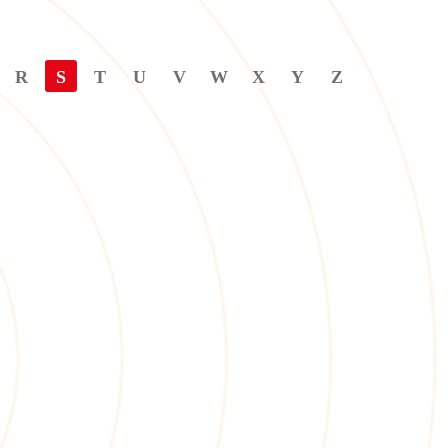
R
S
T
U
V
W
X
Y
Z