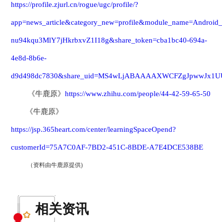
https://profile.zjurl.cn/rogue/ugc/profile/?
app=news_article&category_new=profile&module_name=Andro
nu94kqu3MlY7jHkrbxvZ1I18g&share_token=cba1bc40-694a-
4e8d-8b6e-
d9d498dc7830&share_uid=MS4wLjABAAAAXWCFZgJpwwJx1UU97PH
《牛鹿原》
https://www.zhihu.com/people/44-42-59-65-50
《牛鹿原》
https://jsp.365heart.com/center/learningSpaceOpend?
customerId=75A7C0AF-7BD2-451C-8BDE-A7E4DCE538BE
（资料由牛鹿原提供)
相关资讯