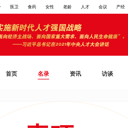
身
医卫
食药
女性
老龄
人才
会议
产经
首页
名录
资讯
访谈
大家都在搜