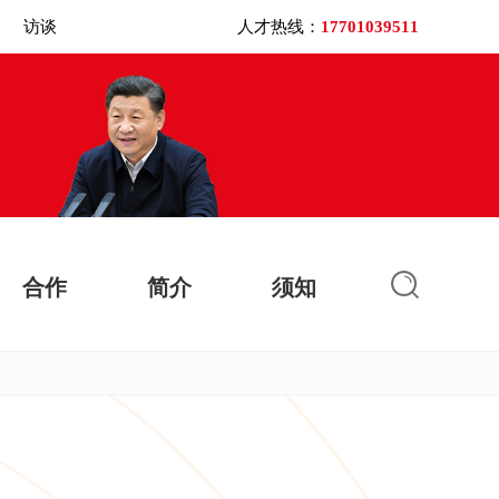
访谈
人才热线：
17701039511
合作
简介
须知