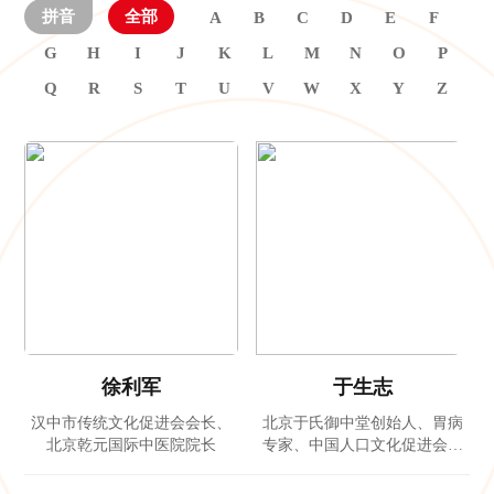
拼音
全部
A
B
C
D
E
F
G
H
I
J
K
L
M
N
O
P
Q
R
S
T
U
V
W
X
Y
Z
徐利军
于生志
汉中市传统文化促进会会长、
北京于氏御中堂创始人、胃病
北京乾元国际中医院院长
专家、中国人口文化促进会慢
病防治援助工作委员会副会长