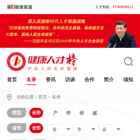
人才热线：
17701039511
首页
名录
资讯
访谈
合作
简介
须知
大家都在搜
当前位置：
首页
>
名录
类型
全部
产
学
研
媒
省市
全部
省
市
县