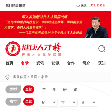
人才热线：
17701039511
首页
名录
资讯
访谈
合作
简介
须知
大家都在搜
当前位置：
首页
>
名录
类型
全部
产
学
研
媒
省市
全部
省
市
县