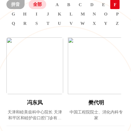
拼音
全部
A
B
C
D
E
F
G
H
I
J
K
L
M
N
O
P
Q
R
S
T
U
V
W
X
Y
Z
冯东风
樊代明
天津和睦美齿科中心院长 天津
中国工程院院士、消化内科专
和平区和睦护齿口腔门诊有限
家
公司董事长