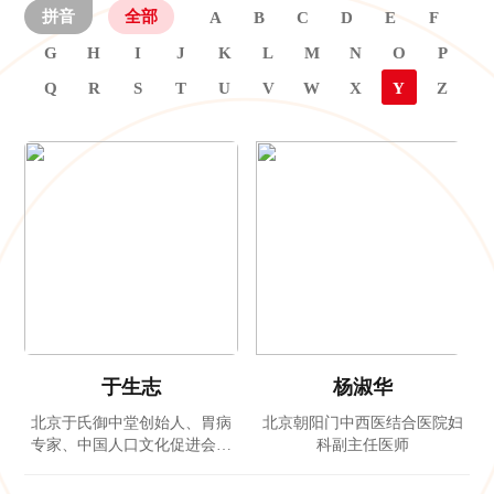
拼音
全部
A
B
C
D
E
F
G
H
I
J
K
L
M
N
O
P
Q
R
S
T
U
V
W
X
Y
Z
于生志
杨淑华
北京于氏御中堂创始人、胃病
北京朝阳门中西医结合医院妇
专家、中国人口文化促进会慢
科副主任医师
病防治援助工作委员会副会长