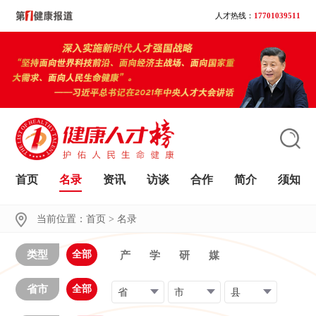
人才热线：
17701039511
首页
名录
资讯
访谈
合作
简介
须知
大家都在搜
当前位置：
首页
>
名录
类型
全部
产
学
研
媒
省市
全部
省
市
县