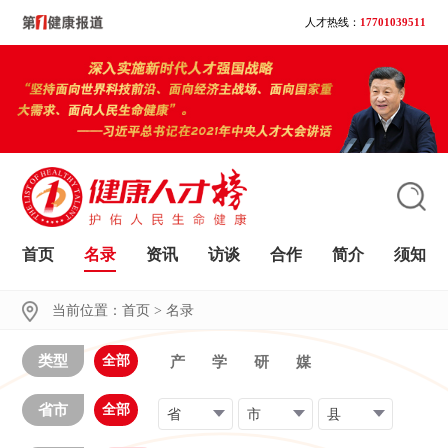
人才热线：
17701039511
首页
名录
资讯
访谈
合作
简介
须知
大家都在搜
当前位置：
首页
>
名录
类型
全部
产
学
研
媒
省市
全部
省
市
县