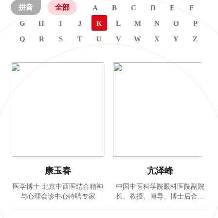
拼音
全部
A
B
C
D
E
F
G
H
I
J
K
L
M
N
O
P
Q
R
S
T
U
V
W
X
Y
Z
康玉春
亢泽峰
医学博士 北京中西医结合精神
中国中医科学院眼科医院副院
与心理会诊中心特聘专家
长、教授、博导、博士后合作
导师、岐黄学者