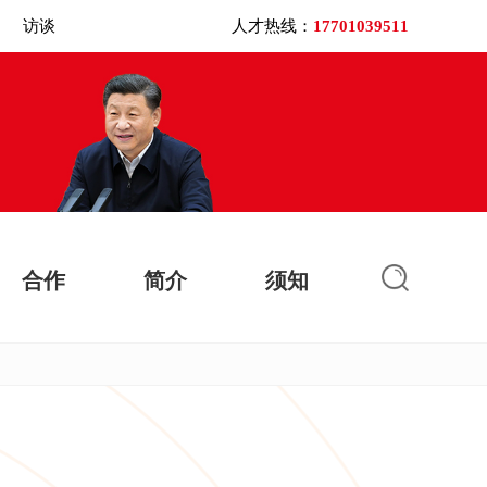
访谈
人才热线：
17701039511
合作
简介
须知