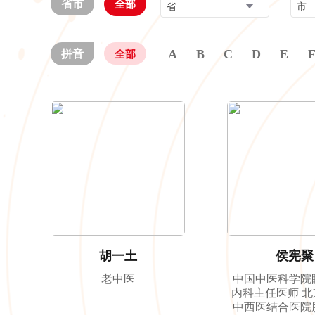
省市
全部
省
市
A
B
C
D
E
拼音
全部
胡一土
侯宪聚
老中医
中国中医科学院
内科主任医师 
中西医结合医院