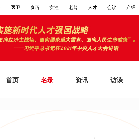
身
医卫
食药
女性
老龄
人才
会议
产经
首页
名录
资讯
访谈
大家都在搜