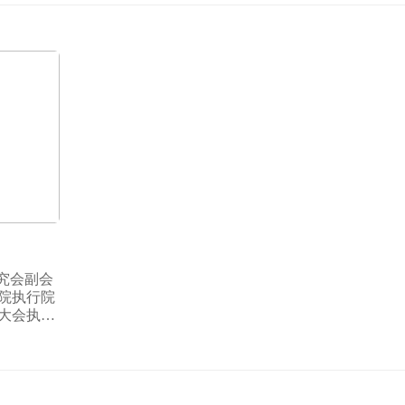
究会副会
程院执行院
业大会执委