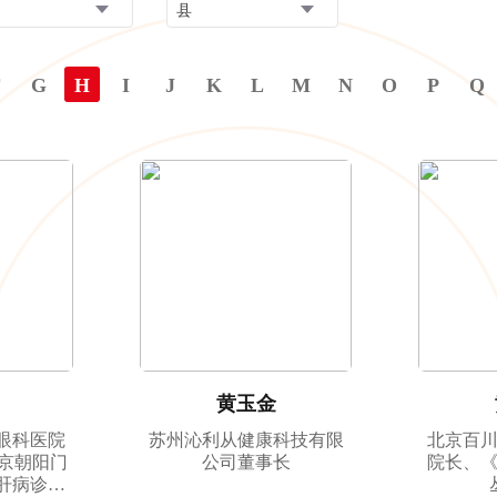
县
F
G
H
I
J
K
L
M
N
O
P
Q
黄玉金
眼科医院
苏州沁利从健康科技有限
北京百
北京朝阳门
公司董事长
院长、
肝病诊疗